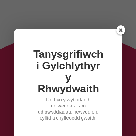
Derbyn y diweddaraf
Tanysgrifiwch
Derbyn y wybodaeth ddiweddaraf am
i Gylchlythyr
ddigwyddiadau, newyddion, cyllid a
chyfleoedd gwaith.
y
Rhwydwaith
Derbyn y wybodaeth
ddiweddaraf am
Cofrestru!
ddigwyddiadau, newyddion,
cyllid a chyfleoedd gwaith.