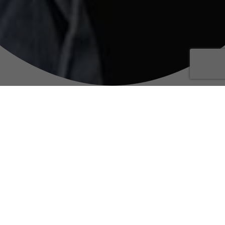
Sut i
gysylltu â
ni…