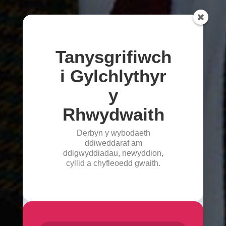
Tanysgrifiwch
i Gylchlythyr
y
Rhwydwaith
Derbyn y wybodaeth
ddiweddaraf am
ddigwyddiadau, newyddion,
cyllid a chyfleoedd gwaith.