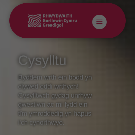
Cysylltu
Byddem wrth ein bodd yn
clywed oddi wrthych!
Cysylltwch gydag unrhyw
gwestiwn ac mi fydd ein
tîm ymroddedig yn hapus
i'ch cynorthwyo.