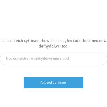
I ailosod eich cyfrinair, rhowch eich cyfeiriad e-bost neu enw
defnyddiwr isod.
anysgrifiwch i Gylchlythyr y
hwydwaith
byn y wybodaeth ddiweddaraf am ddigwyddiadau, newyddion,
id a chyfleoedd gwaith.