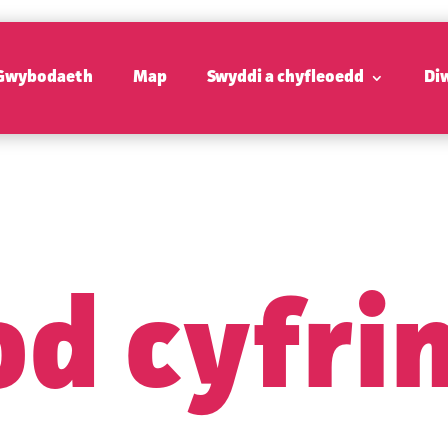
Gwybodaeth
Map
Swyddi a chyfleoedd
Di
od cyfri