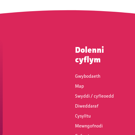
Dolenni
Tanysgrifio
cyflym
Gwybodaeth
Map
Swyddi / cyfleoedd
Diweddaraf
Cysylltu
Mewngofnodi