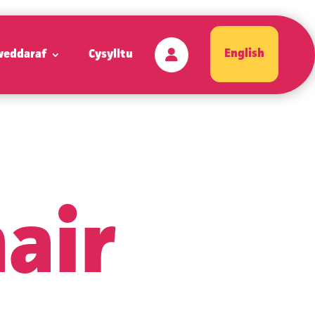
English
weddaraf
Cysylltu
nair