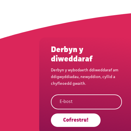
Derbyn y
diweddaraf
Derbyn y wybodaeth ddiweddaraf am
ddigwyddiadau, newyddion, cyllid a
chyfleoedd gwaith.
Cofrestru!